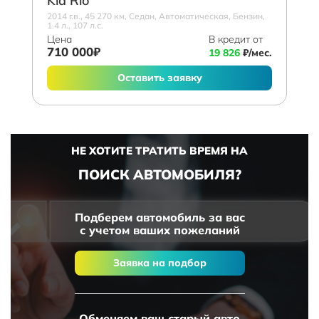
Kia Rio
2014 г.в., 45 270 км, Седан, Автоматическая, Бензин,
1.4 л., 107 л.с.
Цена
В кредит от
710 000₽
19 826
₽/мес.
Оставить заявку
НЕ ХОТИТЕ ТРАТИТЬ ВРЕМЯ НА
ПОИСК АВТОМОБИЛЯ?
Подберем автомобиль за вас
с учетом ваших пожеланий
Заявка на подбор
Обменяем ваш старый авто