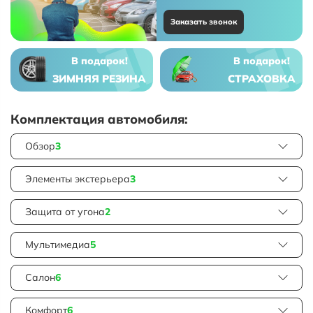
Заказать звонок
В подарок!
В подарок!
ЗИМНЯЯ РЕЗИНА
СТРАХОВКА
Комплектация автомобиля:
Обзор
3
Элементы экстерьера
3
Защита от угона
2
Мультимедиа
5
Салон
6
Комфорт
6