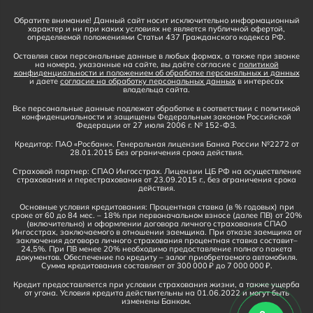
Обратите внимание! Данный сайт носит исключительно информационный
характер и ни при каких условиях не является публичной офертой,
определяемой положениями Статьи 437 Гражданского кодекса РФ.
Оставляя свои персональные данные в любых формах, а также при звонке
на номера, указанные на сайте, вы даёте согласие с
политикой
конфиденциальности и положением об обработке персональных и данных
и даете
согласие на обработку персональных данных
в интересах
владельца сайта.
Все персональные данные подлежат обработке в соответствии с политикой
конфиденциальности и защищены Федеральным законом Российской
Федерации от 27 июля 2006 г. № 152-ФЗ.
Кредитор: ПАО «Росбанк». Генеральная лицензия Банка России №2272 от
28.01.2015 Без ограничения срока действия.
Страховой партнер: СПАО Ингосстрах. Лицензии ЦБ РФ на осуществление
страхования и перестрахования от 23.09.2015 г., без ограничения срока
действия.
Основные условия кредитования: Процентная ставка (в % годовых) при
сроке от 60 до 84 мес. – 18% при первоначальном взносе (далее ПВ) от 20%
(включительно) и оформлении договора личного страхования СПАО
Ингосстрах, заключаемого в отношении заемщика. При отказе заемщика от
заключения договора личного страхования процентная ставка составит–
24,5%. При ПВ менее 20% необходимо предоставление полного пакета
документов. Обеспечение по кредиту – залог приобретаемого автомобиля.
Сумма кредитования составляет от 300 000 ₽ до 7 000 000 ₽.
Кредит предоставляется при условии страхования жизни, а также ущерба
от угона. Условия кредита действительны на 01.06.2022 и могут быть
изменены Банком.